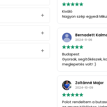
Kiváló
Nagyon szép egyedi Miku
Bernadett Kalm
2024-11-06
Budapest
Gyorsak, segítőkészek, ko
meglepetés volt! :)
Zoltánné Major
2024-10-09
Polot rendeltem a butasá
az anyag tökéletes. Vala