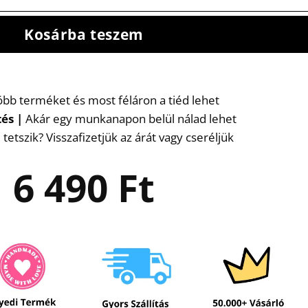
Kosárba teszem
több terméket és most féláron a tiéd lehet
tés
|
Akár egy munkanapon belül nálad lehet
etszik? Visszafizetjük az árát vagy cseréljük
6 490
Ft