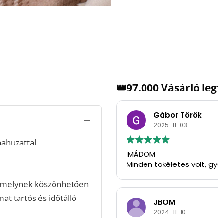
👑97.000 Vásárló le
Gábor Török
2025-11-03
ahuzattal.
IMÁDOM
Minden tökéletes volt, g
, melynek köszönhetően
at tartós és időtálló
JBOM
2024-11-10