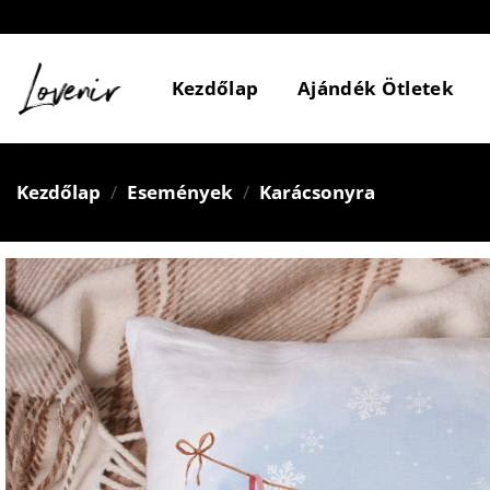
Skip
to
content
Kezdőlap
Ajándék Ötletek
Kezdőlap
/
Események
/
Karácsonyra