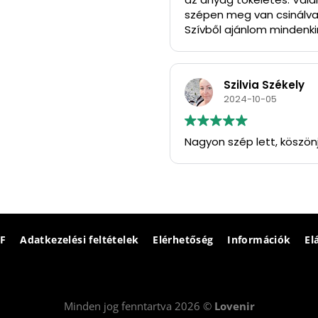
szépen meg van csinálva
Szívből ajánlom mindenkin
Köszönöm szépen.
Szilvia Székely
2024-10-05
Nagyon szép lett, köszön
F
Adatkezelési feltételek
Elérhetőség
Információk
El
Minden jog fenntartva 2026 ©
Lovenir