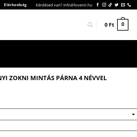
Kérdésed van? info@lovenir.hu
Elérhetőség
0
Ft
0
YI ZOKNI MINTÁS PÁRNA 4 NÉVVEL