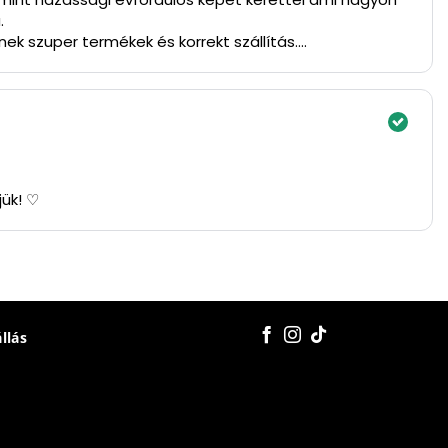
.
ek szuper termékek és korrekt szállítás.
jük! ♡
állás