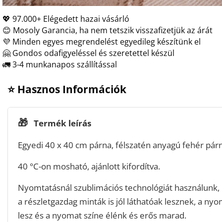
💖 97.000+ Elégedett hazai vásárló
😊 Mosoly Garancia, ha nem tetszik visszafizetjük az árát
💜 Minden egyes megrendelést egyedileg készítünk el
🤗 Gondos odafigyeléssel és szeretettel készül
🚛 3-4 munkanapos szállítással
⭐ Hasznos Információk
🎁
Termék leírás
Egyedi 40 x 40 cm párna, félszatén anyagú fehér párn
40 °C-on mosható, ajánlott kifordítva.
Nyomtatásnál szublimációs technológiát használunk
a részletgazdag minták is jól láthatóak lesznek, a nyom
lesz és a nyomat színe élénk és erős marad.