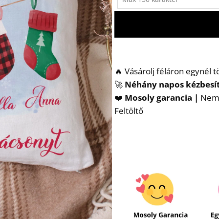
🔥 Vásárolj féláron egynél 
🚀
Néhány napos kézbesí
❤️
Mosoly garancia |
Nem t
Feltöltő