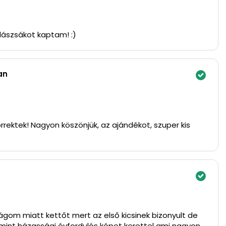
lászsákot kaptam! :)
an
rrektek! Nagyon köszönjük, az ajándékot, szuper kis
gom miatt kettőt mert az első kicsinek bizonyult de
mint házassági évfordulós képet kerettel ami nagyon