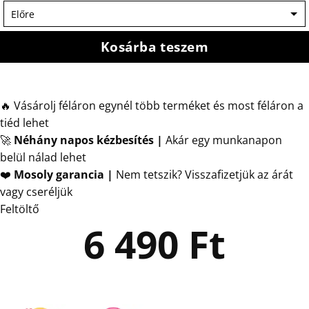
Kosárba teszem
🔥 Vásárolj féláron egynél több terméket és most féláron a
tiéd lehet
🚀
Néhány napos kézbesítés
|
Akár egy munkanapon
belül nálad lehet
❤️
Mosoly garancia |
Nem tetszik? Visszafizetjük az árát
vagy cseréljük
Feltöltő
6 490
Ft