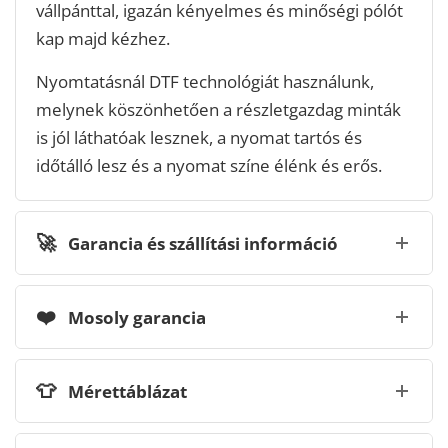
vállpánttal, igazán kényelmes és minőségi pólót
kap majd kézhez.
Nyomtatásnál DTF technológiát használunk,
melynek köszönhetően a részletgazdag minták
is jól láthatóak lesznek, a nyomat tartós és
időtálló lesz és a nyomat színe élénk és erős.
🚀
Garancia és szállítási információ
❤️
Mosoly garancia
👕
Mérettáblázat