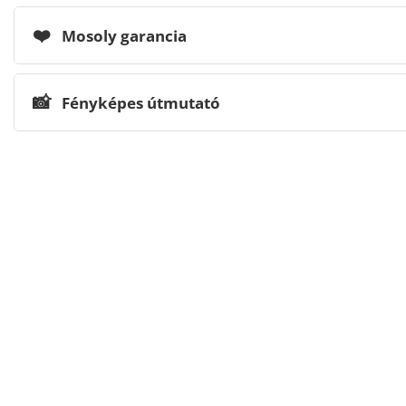
❤️
Mosoly garancia
📸
Fényképes útmutató