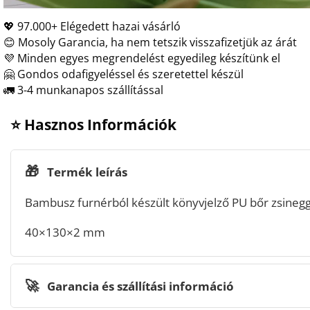
💖 97.000+ Elégedett hazai vásárló
😊 Mosoly Garancia, ha nem tetszik visszafizetjük az árát
💜 Minden egyes megrendelést egyedileg készítünk el
🤗 Gondos odafigyeléssel és szeretettel készül
🚛 3-4 munkanapos szállítással
⭐ Hasznos Információk
🎁
Termék leírás
Bambusz furnérból készült könyvjelző PU bőr zsinegg
40×130×2 mm
🚀
Garancia és szállítási információ