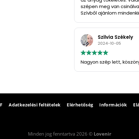
szépen meg van csinálva
Szívből ajánlom mindenkin
Köszönöm szépen.
Szilvia Székely
2024-10-05
Nagyon szép lett, köszön
F
Adatkezelési feltételek
Elérhetőség
Információk
El
Minden jog fenntartva 2026 ©
Lovenir