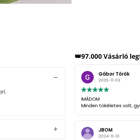
👑97.000 Vásárló le
Gábor Török
2025-11-03
el.
IMÁDOM
Minden tökéletes volt, g
JBOM
2024-11-10