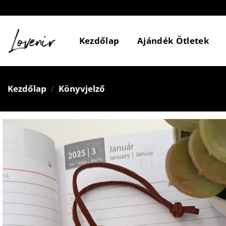
Skip
to
content
Kezdőlap
Ajándék Ötletek
Kezdőlap
/
Könyvjelző