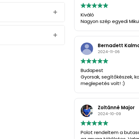
Kiváló
Nagyon szép egyedi Miku
Bernadett Kalm
2024-11-06
Budapest
Gyorsak, segítőkészek, ko
meglepetés volt! :)
Zoltánné Major
2024-10-09
Polot rendeltem a butasá
az anyag tökéletes. Vala