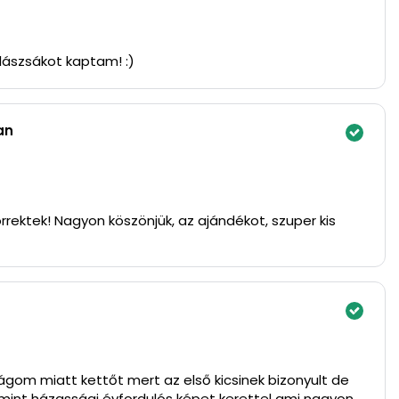
lászsákot kaptam! :)
an
rrektek! Nagyon köszönjük, az ajándékot, szuper kis
gom miatt kettőt mert az első kicsinek bizonyult de
mint házassági évfordulós képet kerettel ami nagyon