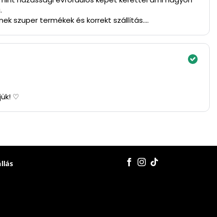
.
ek szuper termékek és korrekt szállítás.
jük! ♡
állás