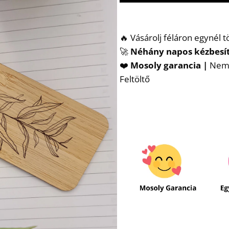
🔥 Vásárolj féláron egynél 
🚀
Néhány napos kézbesí
❤️
Mosoly garancia |
Nem t
Feltöltő