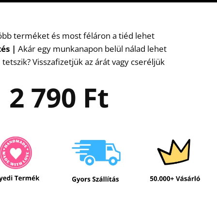
több terméket és most féláron a tiéd lehet
tés
|
Akár egy munkanapon belül nálad lehet
etszik? Visszafizetjük az árát vagy cseréljük
2 790
Ft