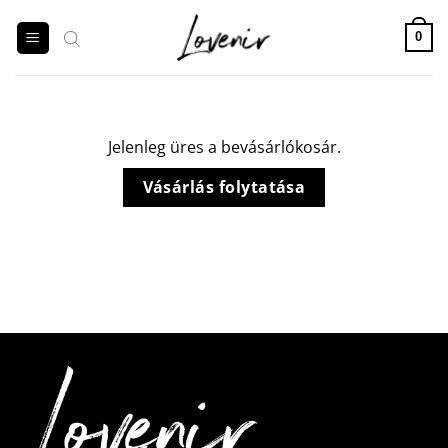
Skip
to
0
content
Jelenleg üres a bevásárlókosár.
Vásárlás folytatása