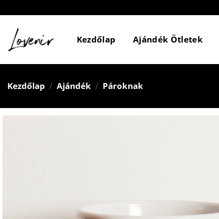
Skip
to
content
Kezdőlap
Ajándék Ötletek
Kezdőlap
/
Ajándék
/
Pároknak