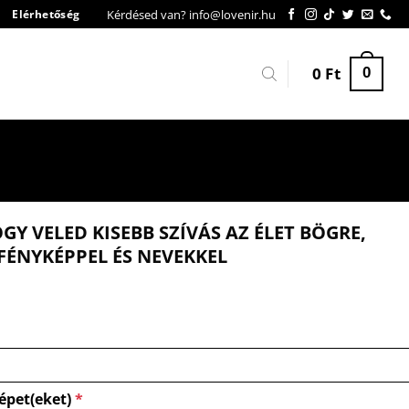
Kérdésed van? info@lovenir.hu
Elérhetőség
0
Ft
0
Y VELED KISEBB SZÍVÁS AZ ÉLET BÖGRE,
FÉNYKÉPPEL ÉS NEVEKKEL
épet(eket)
*