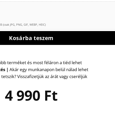
(csak JPG, PNG, GIF, WEBP, HEIC)
Kosárba teszem
több terméket és most féláron a tiéd lehet
tés
|
Akár egy munkanapon belül nálad lehet
etszik? Visszafizetjük az árát vagy cseréljük
4 990
Ft