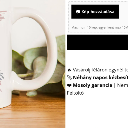
📷 Kép hozzáadása
Maximum 10 kép, egyenként max 10MB 
🔥 Vásárolj féláron egynél 
🚀
Néhány napos kézbesí
❤️
Mosoly garancia |
Nem t
Feltöltő