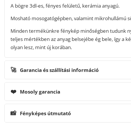
A bögre 3dl-es, fényes felületű, kerámia anyagú.
Mosható mosogatógépben, valamint mikrohullámú sü
Minden termékünkre fénykép minőségben tudunk n
teljes mértékben az anyag belsejébe ég bele, így a ké
olyan lesz, mint új korában.
🚀
Garancia és szállítási információ
❤️
Mosoly garancia
📸
Fényképes útmutató