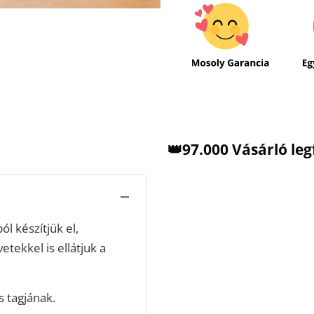
👑97.000 Vásárló le
l készítjük el,
vetekkel is ellátjuk a
 tagjának.