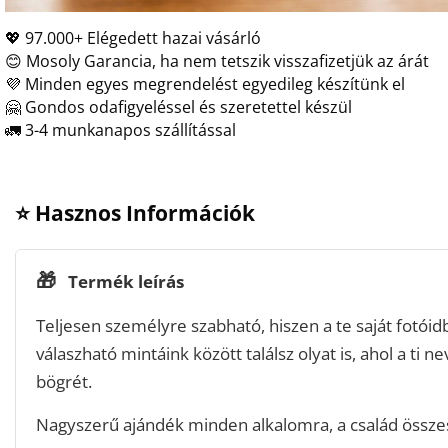
💖 97.000+ Elégedett hazai vásárló
😊 Mosoly Garancia, ha nem tetszik visszafizetjük az árát
💜 Minden egyes megrendelést egyedileg készítünk el
🤗 Gondos odafigyeléssel és szeretettel készül
🚛 3-4 munkanapos szállítással
⭐ Hasznos Információk
🎁
Termék leírás
Teljesen személyre szabható, hiszen a te saját fotóidbó
válaszható mintáink között találsz olyat is, ahol a ti ne
bögrét.
Nagyszerű ajándék minden alkalomra, a család összes