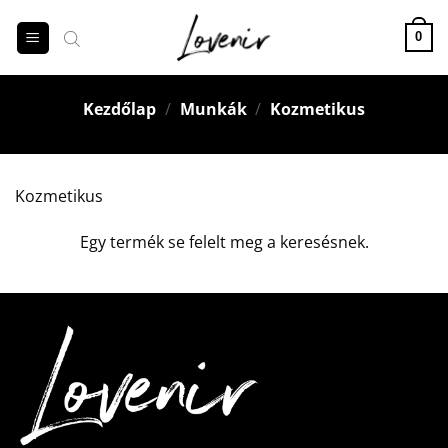
Skip
to
0
content
Kezdőlap
/
Munkák
/
Kozmetikus
Kozmetikus
Egy termék se felelt meg a keresésnek.