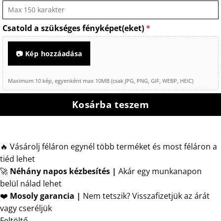
Csatold a szükséges fényképet(eket)
*
📷 Kép hozzáadása
Maximum 10 kép, egyenként max 10MB (csak JPG, PNG, GIF, WEBP, HEIC)
Kosárba teszem
🔥 Vásárolj féláron egynél több terméket és most féláron a
tiéd lehet
🚀
Néhány napos kézbesítés
|
Akár egy munkanapon
belül nálad lehet
❤️
Mosoly garancia |
Nem tetszik? Visszafizetjük az árát
vagy cseréljük
Feltöltő