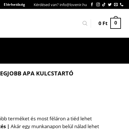
Kérdésed van? info@lovenir.hu
Elérhetőség
0
Ft
0
LEGJOBB APA KULCSTARTÓ
több terméket és most féláron a tiéd lehet
tés
|
Akár egy munkanapon belül nálad lehet