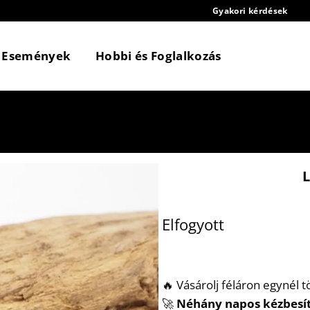
Gyakori kérdések
Események
Hobbi és Foglalkozás
Elfogyott
🔥 Vásárolj féláron egynél 
🚀
Néhány napos kézbesí