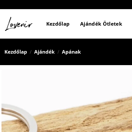
Skip
to
content
Kezdőlap
Ajándék Ötletek
Kezdőlap
/
Ajándék
/
Apának