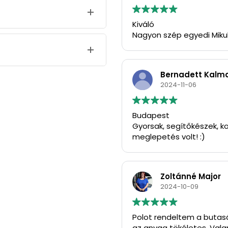
Kiváló
Nagyon szép egyedi Miku
Bernadett Kalm
2024-11-06
Budapest
Gyorsak, segítőkészek, ko
meglepetés volt! :)
Zoltánné Major
2024-10-09
Polot rendeltem a butasá
az anyag tökéletes. Vala