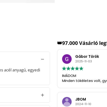
👑97.000 Vásárló le
Gábor Török
2025-11-03
 acél anyagú, egyedi
IMÁDOM
Minden tökéletes volt, g
JBOM
2024-11-10