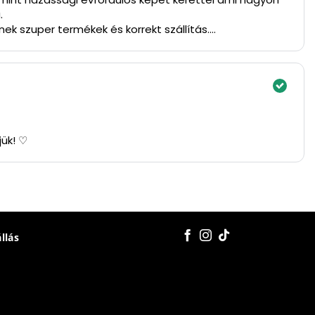
.
ek szuper termékek és korrekt szállítás.
jük! ♡
állás