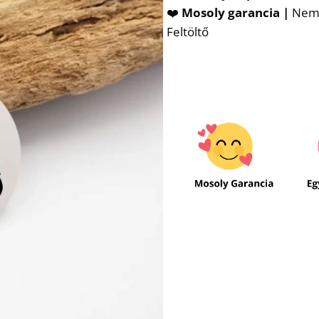
❤️
Mosoly garancia |
Nem t
Feltöltő