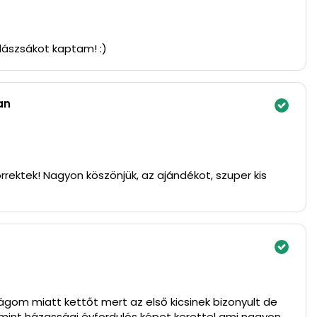
lászsákot kaptam! :)
an
rrektek! Nagyon köszönjük, az ajándékot, szuper kis
gom miatt kettőt mert az első kicsinek bizonyult de
mint házassági évfordulós képet kerettel ami nagyon