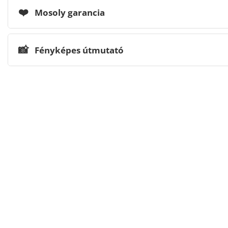
❤️
Mosoly garancia
📸
Fényképes útmutató