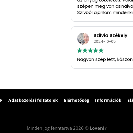
szépen meg van csinálva
Szívből ajánlom mindenkin
Köszönöm szépen.
Szilvia Székely
2024-10-05
Nagyon szép lett, köszön
F
Adatkezelési feltételek
Elérhetőség
Információk
El
Minden jog fenntartva 2026 ©
Lovenir