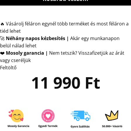
🔥 Vásárolj féláron egynél több terméket és most féláron a
tiéd lehet
🚀
Néhány napos kézbesítés
|
Akár egy munkanapon
belül nálad lehet
❤️
Mosoly garancia |
Nem tetszik? Visszafizetjük az árát
vagy cseréljük
Feltöltő
11 990
Ft