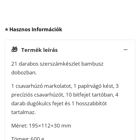
⭐ Hasznos Információk
🎁
Termék leírás
21 darabos szerszámkészlet bambusz
dobozban.
1 csavarhúzó markolatot, 1 papírvágó kést, 3
precíziós csavarhúzót, 10 bitfejet tartóban, 4
darab dugókulcs fejet és 1 hosszabbítót
tartalmaz.
Méret: 195×112×30 mm
Tömeg: 600 g