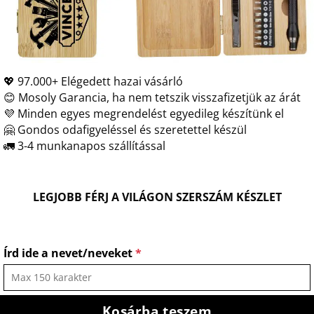
💖 97.000+ Elégedett hazai vásárló
😊 Mosoly Garancia, ha nem tetszik visszafizetjük az árát
💜 Minden egyes megrendelést egyedileg készítünk el
🤗 Gondos odafigyeléssel és szeretettel készül
🚛 3-4 munkanapos szállítással
LEGJOBB FÉRJ A VILÁGON SZERSZÁM KÉSZLET
Írd ide a nevet/neveket
*
Kosárba teszem