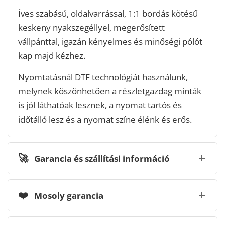
Íves szabású, oldalvarrással, 1:1 bordás kötésű
keskeny nyakszegéllyel, megerősített
vállpánttal, igazán kényelmes és minőségi pólót
kap majd kézhez.
Nyomtatásnál DTF technológiát használunk,
melynek köszönhetően a részletgazdag minták
is jól láthatóak lesznek, a nyomat tartós és
időtálló lesz és a nyomat színe élénk és erős.
🚀
Garancia és szállítási információ
❤️
Mosoly garancia