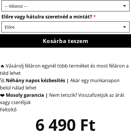
Előre vagy hátulra szeretnéd a mintát?
*
Kosárba teszem
🔥 Vásárolj féláron egynél több terméket és most féláron a
tiéd lehet
🚀
Néhány napos kézbesítés
|
Akár egy munkanapon
belül nálad lehet
❤️
Mosoly garancia |
Nem tetszik? Visszafizetjük az árát
vagy cseréljük
Feltöltő
6 490
Ft