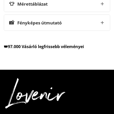
👕
Mérettáblázat
📸
Fényképes útmutató
👑97.000 Vásárló legfrissebb véleményei