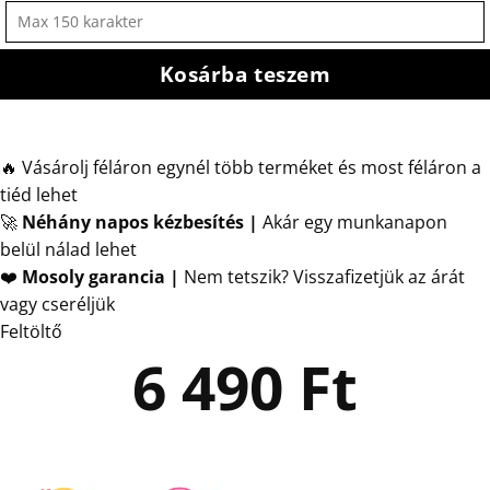
Kosárba teszem
🔥 Vásárolj féláron egynél több terméket és most féláron a
tiéd lehet
🚀
Néhány napos kézbesítés
|
Akár egy munkanapon
belül nálad lehet
❤️
Mosoly garancia |
Nem tetszik? Visszafizetjük az árát
vagy cseréljük
Feltöltő
6 490
Ft