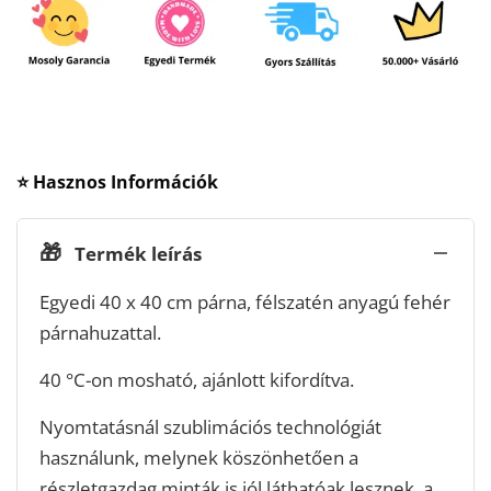
⭐ Hasznos Információk
🎁
Termék leírás
Egyedi 40 x 40 cm párna, félszatén anyagú fehér
párnahuzattal.
40 °C-on mosható, ajánlott kifordítva.
Nyomtatásnál szublimációs technológiát
használunk, melynek köszönhetően a
részletgazdag minták is jól láthatóak lesznek, a