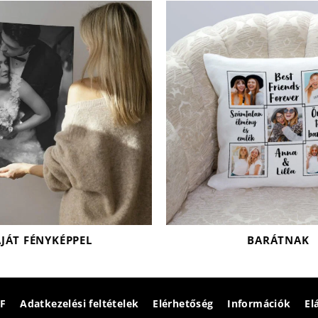
AJÁT FÉNYKÉPPEL
BARÁTNAK
F
Adatkezelési feltételek
Elérhetőség
Információk
El