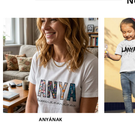
N
ANYÁNAK