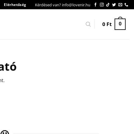
Kérdésed van? info@lovenir.hu
Elérhetőség
0
Ft
0
ató
nt.