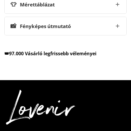
👕
Mérettáblázat
📸
Fényképes útmutató
👑97.000 Vásárló legfrissebb véleményei