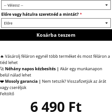
Előre vagy hátulra szeretnéd a mintát?
*
Kosárba teszem
🔥 Vásárolj féláron egynél több terméket és most féláron a
tiéd lehet
🚀
Néhány napos kézbesítés
|
Akár egy munkanapon
belül nálad lehet
❤️
Mosoly garancia |
Nem tetszik? Visszafizetjük az árát
vagy cseréljük
Feltöltő
6 490
Ft