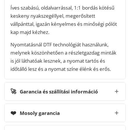
Íves szabású, oldalvarrással, 1:1 bordás kötésű
keskeny nyakszegéllyel, megerősített
vállpánttal, igazán kényelmes és minőségi pólót
kap majd kézhez.
Nyomtatásnál DTF technológiát használunk,
melynek köszönhetően a részletgazdag minták
is jól láthatóak lesznek, a nyomat tartós és
időtálló lesz és a nyomat színe élénk és erős.
🚀
Garancia és szállítási információ
❤️
Mosoly garancia