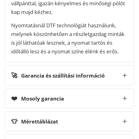
vállpánttal, igazán kényelmes és minőségi pólót
kap majd kézhez.
Nyomtatásnál DTF technológiát használunk,
melynek köszönhetően a részletgazdag minták
is jól láthatóak lesznek, a nyomat tartós és
időtálló lesz és a nyomat színe élénk és erős.
🚀
Garancia és szállítási információ
❤️
Mosoly garancia
👕
Mérettáblázat