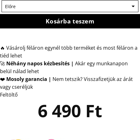
Kosárba teszem
🔥 Vásárolj féláron egynél több terméket és most féláron a
tiéd lehet
🚀
Néhány napos kézbesítés
|
Akár egy munkanapon
belül nálad lehet
❤️
Mosoly garancia |
Nem tetszik? Visszafizetjük az árát
vagy cseréljük
Feltöltő
6 490
Ft