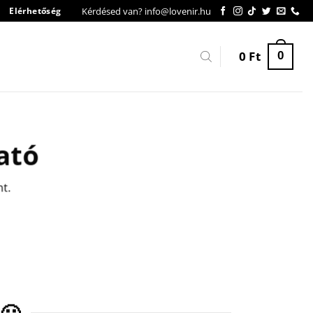
Kérdésed van? info@lovenir.hu
Elérhetőség
0
Ft
0
ató
nt.