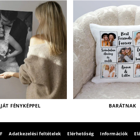
AJÁT FÉNYKÉPPEL
BARÁTNAK
F
Adatkezelési feltételek
Elérhetőség
Információk
El