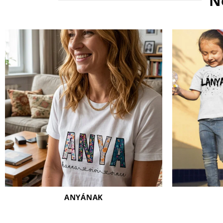
N
ANYÁNAK