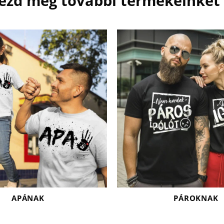
ézd meg további termékeinket 
APÁNAK
PÁROKNAK