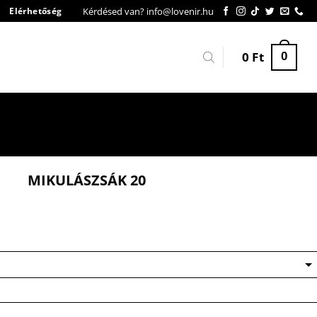
Kérdésed van? info@lovenir.hu
Elérhetőség
0
Ft
0
MIKULÁSZSÁK 20