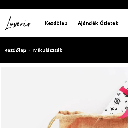
Skip
to
content
Kezdőlap
Ajándék Ötletek
Kezdőlap
/
Mikulászsák