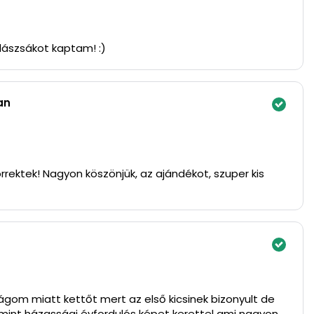
lászsákot kaptam! :)
an
rrektek! Nagyon köszönjük, az ajándékot, szuper kis
gom miatt kettőt mert az első kicsinek bizonyult de
mint házassági évfordulós képet kerettel ami nagyon