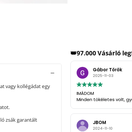
👑97.000 Vásárló le
Gábor Török
2025-11-03
t vagy kollégádat egy
IMÁDOM
Minden tökéletes volt, g
atot.
ó zsák garantált
JBOM
2024-11-10