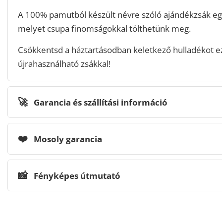
A 100% pamutból készült névre szóló ajándékzsák e
melyet csupa finomságokkal tölthetünk meg.
Csökkentsd a háztartásodban keletkező hulladékot ezz
újrahasználható zsákkal!
🚀
Garancia és szállítási információ
❤️
Mosoly garancia
📸
Fényképes útmutató