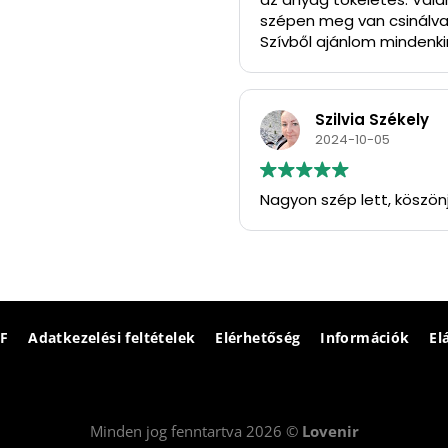
szépen meg van csinálva
Szívből ajánlom mindenkin
Köszönöm szépen.
Szilvia Székely
2024-10-05
Nagyon szép lett, köszön
F
Adatkezelési feltételek
Elérhetőség
Információk
El
Minden jog fenntartva 2026 ©
Lovenir