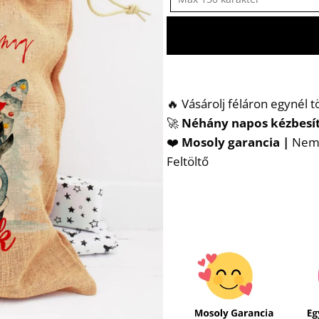
🔥 Vásárolj féláron egynél 
🚀
Néhány napos kézbesí
❤️
Mosoly garancia |
Nem t
Feltöltő