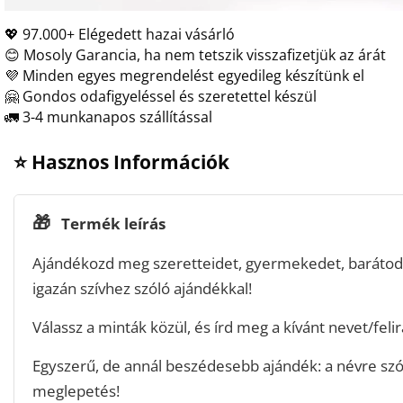
💖 97.000+ Elégedett hazai vásárló
😊 Mosoly Garancia, ha nem tetszik visszafizetjük az árát
💜 Minden egyes megrendelést egyedileg készítünk el
🤗 Gondos odafigyeléssel és szeretettel készül
🚛 3-4 munkanapos szállítással
⭐ Hasznos Információk
🎁
Termék leírás
Ajándékozd meg szeretteidet, gyermekedet, barátoda
igazán szívhez szóló ajándékkal!
Válassz a minták közül, és írd meg a kívánt nevet/felir
Egyszerű, de annál beszédesebb ajándék: a névre szól
meglepetés!