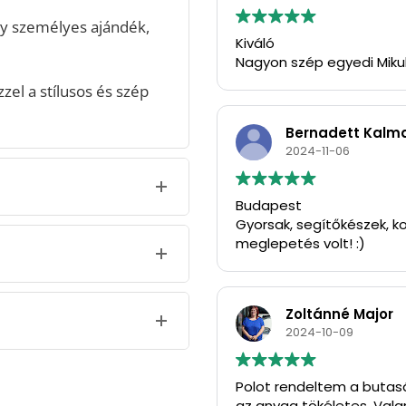
gy személyes ajándék,
Kiváló
Nagyon szép egyedi Miku
el a stílusos és szép
Bernadett Kalm
2024-11-06
Budapest
Gyorsak, segítőkészek, ko
meglepetés volt! :)
Zoltánné Major
2024-10-09
Polot rendeltem a butasá
az anyag tökéletes. Vala