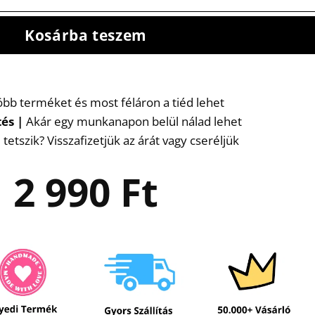
Kosárba teszem
több terméket és most féláron a tiéd lehet
tés
|
Akár egy munkanapon belül nálad lehet
etszik? Visszafizetjük az árát vagy cseréljük
2 990
Ft