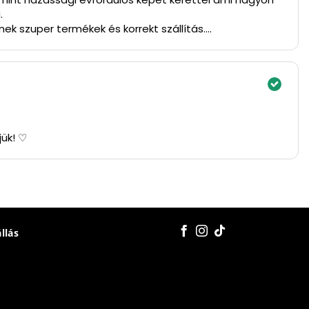
.
ek szuper termékek és korrekt szállítás.
jük! ♡
állás