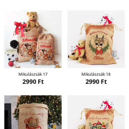
Mikulászsák 17
Mikulászsák 18
2990
Ft
2990
Ft