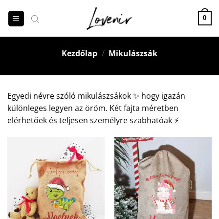
Skip
to
0
content
Kezdőlap
/
Mikulászsák
Egyedi névre szóló mikulászsákok ✨ hogy igazán
különleges legyen az öröm. Két fajta méretben
elérhetőek és teljesen személyre szabhatóak ⚡️