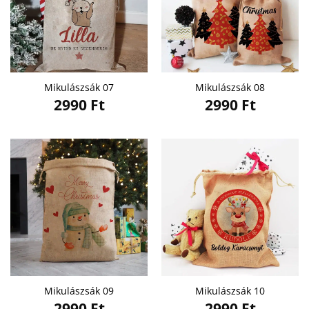
Mikulászsák 07
Mikulászsák 08
2990
Ft
2990
Ft
Mikulászsák 09
Mikulászsák 10
2990
Ft
2990
Ft