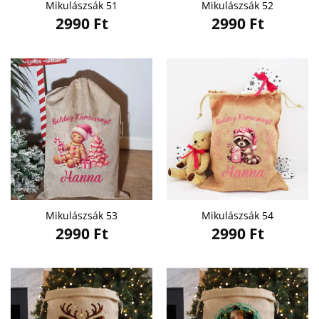
Mikulászsák 51
Mikulászsák 52
2990
Ft
2990
Ft
Mikulászsák 53
Mikulászsák 54
2990
Ft
2990
Ft