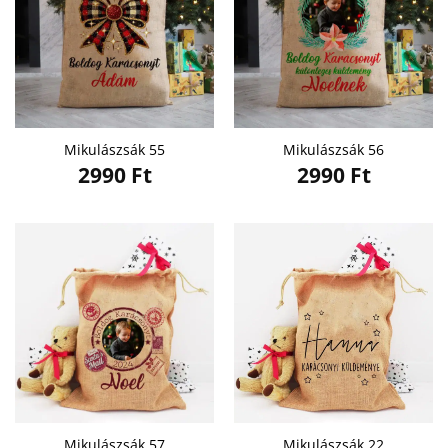
Mikulászsák 55
Mikulászsák 56
2990
Ft
2990
Ft
Mikulászsák 57
Mikulászsák 22