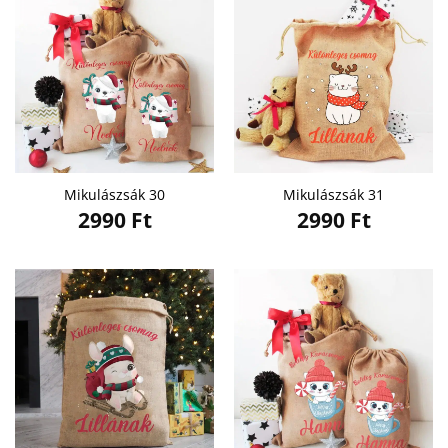
Mikulászsák 30
Mikulászsák 31
2990
Ft
2990
Ft