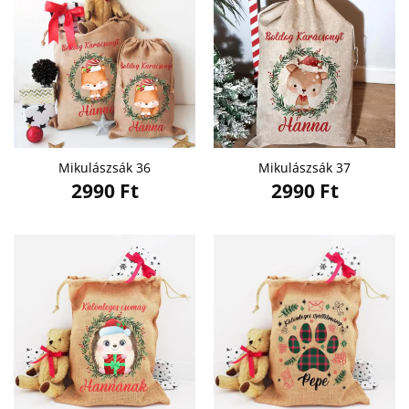
Mikulászsák 36
Mikulászsák 37
2990
Ft
2990
Ft