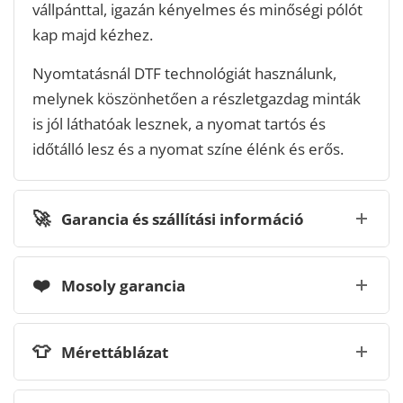
vállpánttal, igazán kényelmes és minőségi pólót
kap majd kézhez.
Nyomtatásnál DTF technológiát használunk,
melynek köszönhetően a részletgazdag minták
is jól láthatóak lesznek, a nyomat tartós és
időtálló lesz és a nyomat színe élénk és erős.
🚀
Garancia és szállítási információ
❤️
Mosoly garancia
👕
Mérettáblázat