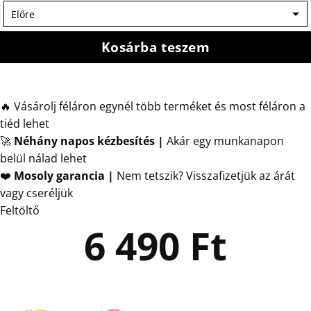
Kosárba teszem
🔥 Vásárolj féláron egynél több terméket és most féláron a
tiéd lehet
🚀
Néhány napos kézbesítés
|
Akár egy munkanapon
belül nálad lehet
❤️
Mosoly garancia |
Nem tetszik? Visszafizetjük az árát
vagy cseréljük
Feltöltő
6 490
Ft