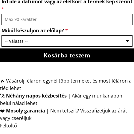
Írd ide a dátumot vagy az életkort a termék kép szerint
*
Miből készüljön az előlap?
*
Kosárba teszem
🔥 Vásárolj féláron egynél több terméket és most féláron a
tiéd lehet
🚀
Néhány napos kézbesítés
|
Akár egy munkanapon
belül nálad lehet
❤️
Mosoly garancia |
Nem tetszik? Visszafizetjük az árát
vagy cseréljük
Feltöltő