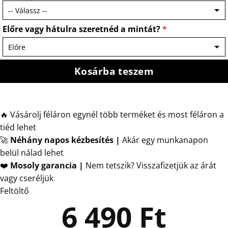
Előre vagy hátulra szeretnéd a mintát?
*
Kosárba teszem
🔥 Vásárolj féláron egynél több terméket és most féláron a
tiéd lehet
🚀
Néhány napos kézbesítés
|
Akár egy munkanapon
belül nálad lehet
❤️
Mosoly garancia |
Nem tetszik? Visszafizetjük az árát
vagy cseréljük
Feltöltő
6 490
Ft