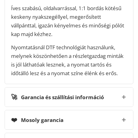
Íves szabású, oldalvarrással, 1:1 bordás kötésű
keskeny nyakszegéllyel, megerősített
vállpánttal, igazán kényelmes és minőségi pólót
kap majd kézhez.
Nyomtatásnál DTF technológiát használunk,
melynek köszönhetően a részletgazdag minták
is jól láthatóak lesznek, a nyomat tartós és
időtálló lesz és a nyomat színe élénk és erős.
🚀
Garancia és szállítási információ
❤️
Mosoly garancia