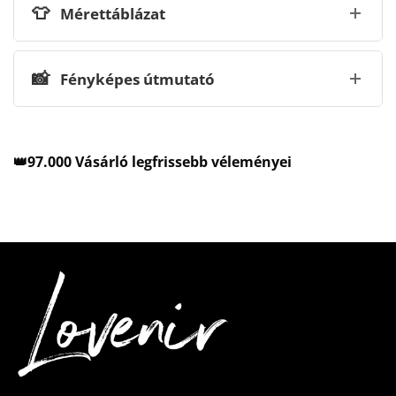
👕
Mérettáblázat
📸
Fényképes útmutató
👑97.000 Vásárló legfrissebb véleményei