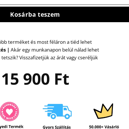
Kosárba teszem
több terméket és most féláron a tiéd lehet
tés
|
Akár egy munkanapon belül nálad lehet
etszik? Visszafizetjük az árát vagy cseréljük
15 900
Ft