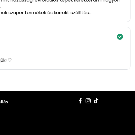
.
ek szuper termékek és korrekt szállítás.
jük! ♡
állás