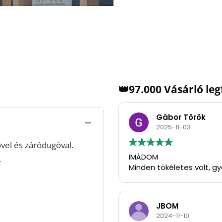
👑97.000 Vásárló le
Gábor Török
2025-11-03
vel és záródugóval.
IMÁDOM
.
Minden tökéletes volt, g
JBOM
2024-11-10