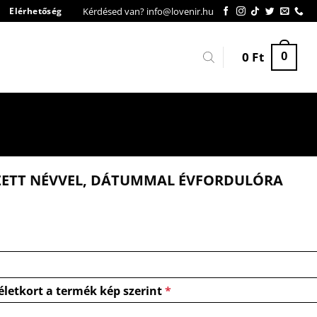
Kérdésed van? info@lovenir.hu
Elérhetőség
0
Ft
0
ZETT NÉVVEL, DÁTUMMAL ÉVFORDULÓRA
életkort a termék kép szerint
*