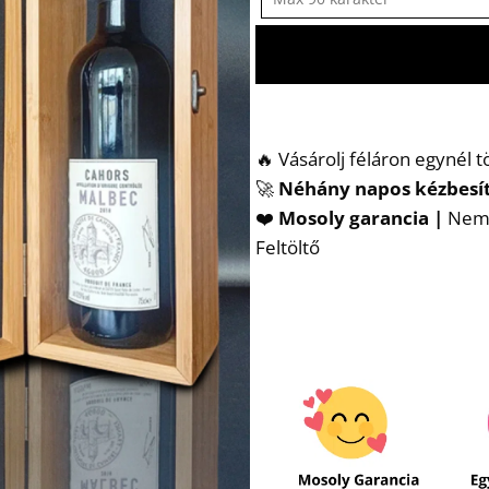
🔥 Vásárolj féláron egynél 
🚀
Néhány napos kézbesí
❤️
Mosoly garancia |
Nem t
Feltöltő