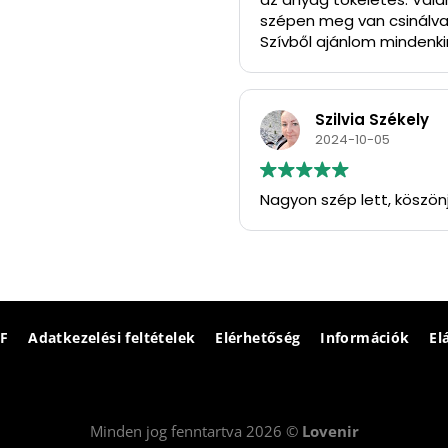
szépen meg van csinálva
Szívből ajánlom mindenkin
Köszönöm szépen.
Szilvia Székely
2024-10-05
Nagyon szép lett, köszön
F
Adatkezelési feltételek
Elérhetőség
Információk
El
Minden jog fenntartva 2026 ©
Lovenir