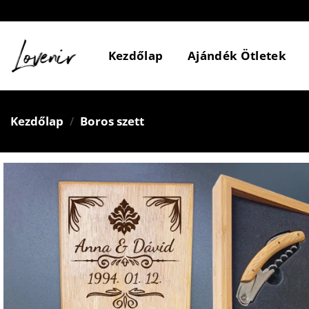
Skip
to
content
Kezdőlap
Ajándék Ötletek
Kezdőlap
/
Boros szett