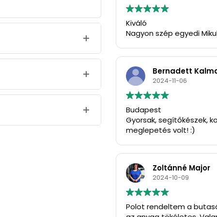
Kiváló
Nagyon szép egyedi Miku
Bernadett Kalm
2024-11-06
Budapest
Gyorsak, segítőkészek, ko
meglepetés volt! :)
Zoltánné Major
2024-10-09
Polot rendeltem a butasá
az anyag tökéletes. Vala