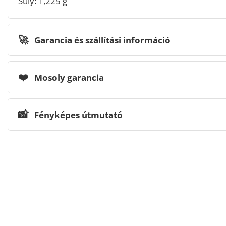
Súly: 1,225 g
🚀
Garancia és szállítási információ
❤️
Mosoly garancia
📸
Fényképes útmutató