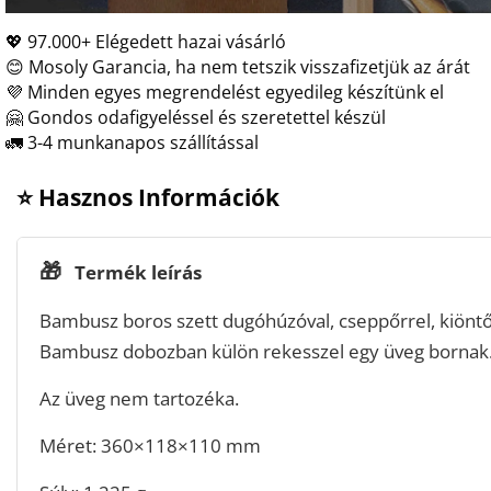
💖 97.000+ Elégedett hazai vásárló
😊 Mosoly Garancia, ha nem tetszik visszafizetjük az árát
💜 Minden egyes megrendelést egyedileg készítünk el
🤗 Gondos odafigyeléssel és szeretettel készül
🚛 3-4 munkanapos szállítással
⭐ Hasznos Információk
🎁
Termék leírás
Bambusz boros szett dugóhúzóval, cseppőrrel, kiöntő
Bambusz dobozban külön rekesszel egy üveg bornak
Az üveg nem tartozéka.
Méret: 360×118×110 mm