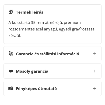
🎁
Termék leírás
A kulcstartó 35 mm átmérőjű, prémium
rozsdamentes acél anyagú, egyedi gravírozással
készül.
🚀
Garancia és szállítási információ
❤️
Mosoly garancia
📸
Fényképes útmutató