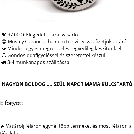
💖 97.000+ Elégedett hazai vásárló
😊 Mosoly Garancia, ha nem tetszik visszafizetjük az árát
💜 Minden egyes megrendelést egyedileg készítünk el
🤗 Gondos odafigyeléssel és szeretettel készül
🚛 3-4 munkanapos szállítással
NAGYON BOLDOG …. SZÜLINAPOT MAMA KULCSTARTÓ
Elfogyott
🔥 Vásárolj féláron egynél több terméket és most féláron a
tiéd lehet