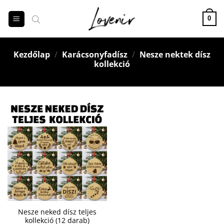
Skip
to
0
content
Kezdőlap
/
Karácsonyfadísz
/
Nesze nektek dísz
kollekció
Nesze neked dísz teljes
kollekció (12 darab)