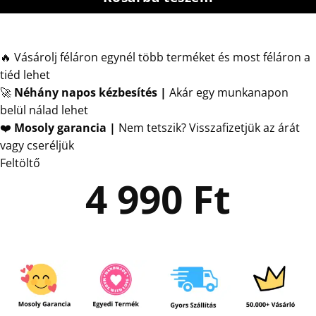
🔥 Vásárolj féláron egynél több terméket és most féláron a
tiéd lehet
🚀
Néhány napos kézbesítés
|
Akár egy munkanapon
belül nálad lehet
❤️
Mosoly garancia |
Nem tetszik? Visszafizetjük az árát
vagy cseréljük
Feltöltő
4 990
Ft