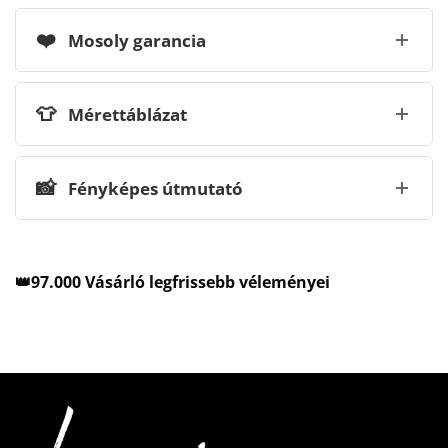
❤️
Mosoly garancia
👕
Mérettáblázat
📸
Fényképes útmutató
👑97.000 Vásárló legfrissebb véleményei