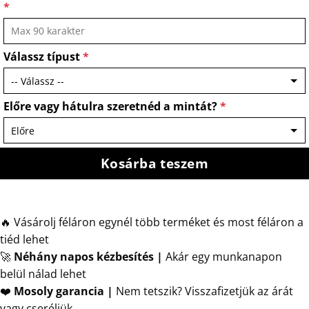
*
Válassz típust
*
Előre vagy hátulra szeretnéd a mintát?
*
Kosárba teszem
🔥 Vásárolj féláron egynél több terméket és most féláron a
tiéd lehet
🚀
Néhány napos kézbesítés
|
Akár egy munkanapon
belül nálad lehet
❤️
Mosoly garancia |
Nem tetszik? Visszafizetjük az árát
vagy cseréljük