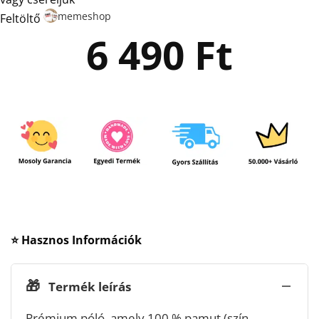
memeshop
Feltöltő
6 490
Ft
⭐ Hasznos Információk
🎁
Termék leírás
Prémium póló, amely 100 % pamut (szín