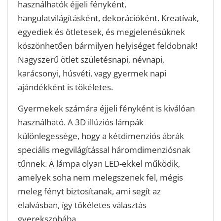
használhatók éjjeli fényként,
hangulatvilágításként, dekorációként. Kreatívak,
egyediek és ötletesek, és megjelenésüknek
köszönhetően bármilyen helyiséget feldobnak!
Nagyszerű ötlet születésnapi, névnapi,
karácsonyi, húsvéti, vagy gyermek napi
ajándékként is tökéletes.
Gyermekek számára éjjeli fényként is kiválóan
használható. A 3D illúziós lámpák
különlegessége, hogy a kétdimenziós ábrák
speciális megvilágítással háromdimenziósnak
tűnnek. A lámpa olyan LED-ekkel működik,
amelyek soha nem melegszenek fel, mégis
meleg fényt biztosítanak, ami segít az
elalvásban, így tökéletes választás
gyerekszobába.