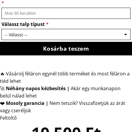
*
Válassz talp típust
*
Kosárba teszem
🔥 Vásárolj féláron egynél több terméket és most féláron a
tiéd lehet
🚀
Néhány napos kézbesítés
|
Akár egy munkanapon
belül nálad lehet
❤️
Mosoly garancia |
Nem tetszik? Visszafizetjük az árát
vagy cseréljük
Feltöltő