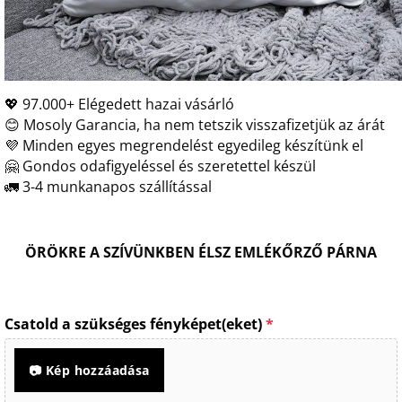
💖 97.000+ Elégedett hazai vásárló
😊 Mosoly Garancia, ha nem tetszik visszafizetjük az árát
💜 Minden egyes megrendelést egyedileg készítünk el
🤗 Gondos odafigyeléssel és szeretettel készül
🚛 3-4 munkanapos szállítással
ÖRÖKRE A SZÍVÜNKBEN ÉLSZ EMLÉKŐRZŐ PÁRNA
Csatold a szükséges fényképet(eket)
*
📷 Kép hozzáadása