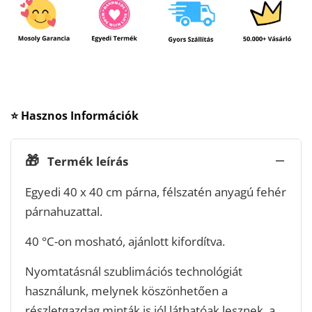
⭐ Hasznos Információk
🎁
Termék leírás
Egyedi 40 x 40 cm párna, félszatén anyagú fehér
párnahuzattal.
40 °C-on mosható, ajánlott kifordítva.
Nyomtatásnál szublimációs technológiát
használunk, melynek köszönhetően a
részletgazdag minták is jól láthatóak lesznek, a