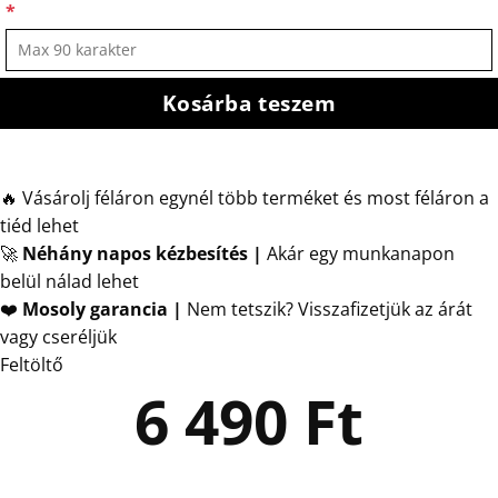
*
Kosárba teszem
🔥 Vásárolj féláron egynél több terméket és most féláron a
tiéd lehet
🚀
Néhány napos kézbesítés
|
Akár egy munkanapon
belül nálad lehet
❤️
Mosoly garancia |
Nem tetszik? Visszafizetjük az árát
vagy cseréljük
Feltöltő
6 490
Ft