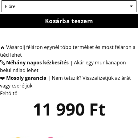
Kosárba teszem
🔥 Vásárolj féláron egynél több terméket és most féláron a
tiéd lehet
🚀
Néhány napos kézbesítés
|
Akár egy munkanapon
belül nálad lehet
❤️
Mosoly garancia |
Nem tetszik? Visszafizetjük az árát
vagy cseréljük
Feltöltő
11 990
Ft