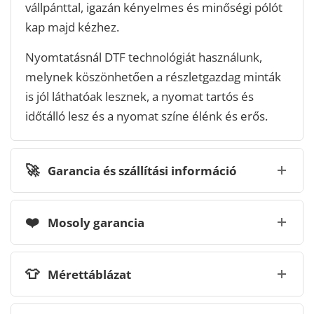
vállpánttal, igazán kényelmes és minőségi pólót
kap majd kézhez.
Nyomtatásnál DTF technológiát használunk,
melynek köszönhetően a részletgazdag minták
is jól láthatóak lesznek, a nyomat tartós és
időtálló lesz és a nyomat színe élénk és erős.
🚀
Garancia és szállítási információ
❤️
Mosoly garancia
👕
Mérettáblázat