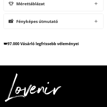
👕
Mérettáblázat
📸
Fényképes útmutató
👑97.000 Vásárló legfrissebb véleményei