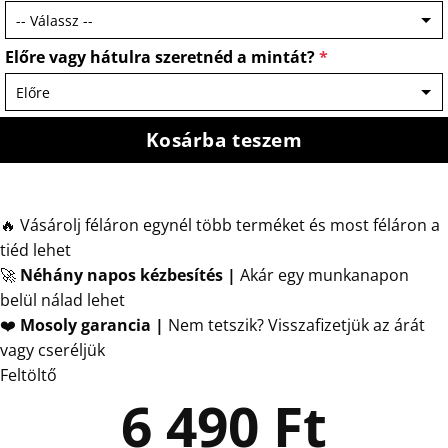
Előre vagy hátulra szeretnéd a mintát?
*
Kosárba teszem
🔥 Vásárolj féláron egynél több terméket és most féláron a
tiéd lehet
🚀
Néhány napos kézbesítés
|
Akár egy munkanapon
belül nálad lehet
❤️
Mosoly garancia |
Nem tetszik? Visszafizetjük az árát
vagy cseréljük
Feltöltő
6 490
Ft