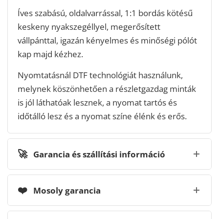
Íves szabású, oldalvarrással, 1:1 bordás kötésű
keskeny nyakszegéllyel, megerősített
vállpánttal, igazán kényelmes és minőségi pólót
kap majd kézhez.
Nyomtatásnál DTF technológiát használunk,
melynek köszönhetően a részletgazdag minták
is jól láthatóak lesznek, a nyomat tartós és
időtálló lesz és a nyomat színe élénk és erős.
🚀
Garancia és szállítási információ
❤️
Mosoly garancia