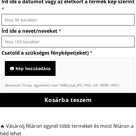
Írd ide a dátumot vagy az életkort a termék kép szerint
*
Írd ide a nevet/neveket
*
Csatold a szükséges fényképet(eket)
*
📷 Kép hozzáadása
Maximum 10 kép, egyenként max 10MB (csak JPG, PNG, GIF, WEBP, HEIC)
Kosárba teszem
🔥 Vásárolj féláron egynél több terméket és most féláron a
tiéd lehet