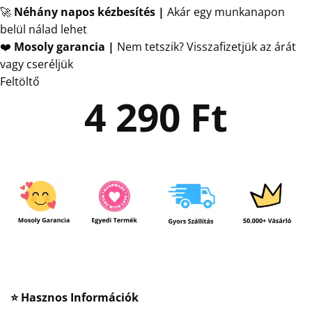
🚀
Néhány napos kézbesítés
|
Akár egy munkanapon
belül nálad lehet
❤️
Mosoly garancia |
Nem tetszik? Visszafizetjük az árát
vagy cseréljük
Feltöltő
4 290
Ft
⭐ Hasznos Információk