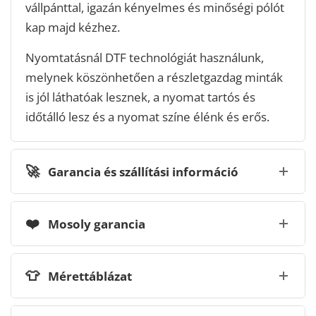
vállpánttal, igazán kényelmes és minőségi pólót
kap majd kézhez.
Nyomtatásnál DTF technológiát használunk,
melynek köszönhetően a részletgazdag minták
is jól láthatóak lesznek, a nyomat tartós és
időtálló lesz és a nyomat színe élénk és erős.
🚀
Garancia és szállítási információ
❤️
Mosoly garancia
👕
Mérettáblázat