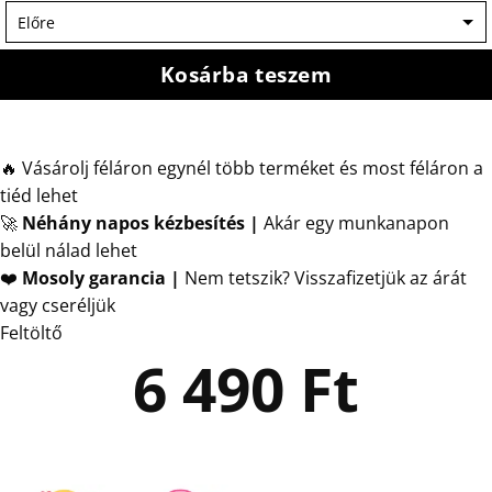
Kosárba teszem
🔥 Vásárolj féláron egynél több terméket és most féláron a
tiéd lehet
🚀
Néhány napos kézbesítés
|
Akár egy munkanapon
belül nálad lehet
❤️
Mosoly garancia |
Nem tetszik? Visszafizetjük az árát
vagy cseréljük
Feltöltő
6 490
Ft