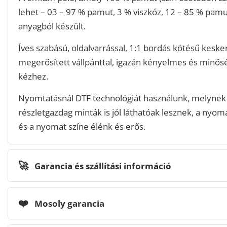
lehet – 03 – 97 % pamut, 3 % viszkóz, 12 – 85 % pamu
anyagból készült.
Íves szabású, oldalvarrással, 1:1 bordás kötésű keske
megerősített vállpánttal, igazán kényelmes és minős
kézhez.
Nyomtatásnál DTF technológiát használunk, melynek
részletgazdag minták is jól láthatóak lesznek, a nyomat
és a nyomat színe élénk és erős.
🚀
Garancia és szállítási információ
❤️
Mosoly garancia