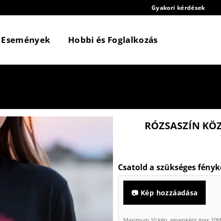
Gyakori kérdések
Események
Hobbi és Foglalkozás
RÓZSASZÍN KÖZ
Csatold a szükséges fényk
📷 Kép hozzáadása
Maximum 10 kép, egyenként max 10MB 