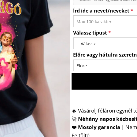
Írd ide a nevet/neveket
*
Válassz típust
*
Előre vagy hátulra szeret
🔥 Vásárolj féláron egynél 
🚀
Néhány napos kézbesí
❤️
Mosoly garancia |
Nem t
Feltöltő