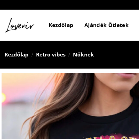
Skip
to
content
Kezdőlap
Ajándék Ötletek
Kezdőlap
/
Retro vibes
/
Nőknek