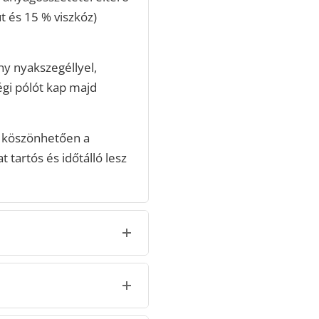
t és 15 % viszkóz)
ny nyakszegéllyel,
égi pólót kap majd
 köszönhetően a
 tartós és időtálló lesz