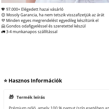
💖 97.000+ Elégedett hazai vásárló
😊 Mosoly Garancia, ha nem tetszik visszafizetjük az árát
💜 Minden egyes megrendelést egyedileg készítünk el
🤗 Gondos odafigyeléssel és szeretettel készül
🚛 3-4 munkanapos szállítással
⭐ Hasznos Információk
🎁
Termék leírás
Prémium póló, amely 100 % pamut (szín esetében az 