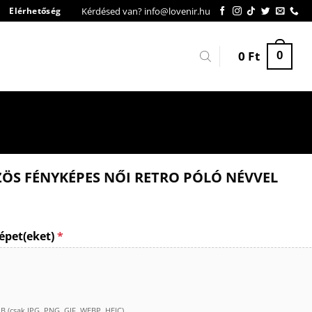
Kérdésed van? info@lovenir.hu
Elérhetőség
0
Ft
0
ÖS FÉNYKÉPES NŐI RETRO PÓLÓ NÉVVEL
épet(eket)
*
(csak JPG, PNG, GIF, WEBP, HEIC)