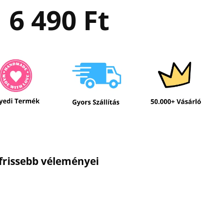
6 490
Ft
gfrissebb véleményei