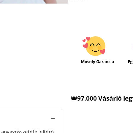
👑97.000 Vásárló le
anyagösszetétel eltérő