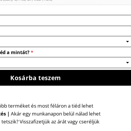
néd a mintát?
*
Kosárba teszem
több terméket és most féláron a tiéd lehet
tés
|
Akár egy munkanapon belül nálad lehet
etszik? Visszafizetjük az árát vagy cseréljük