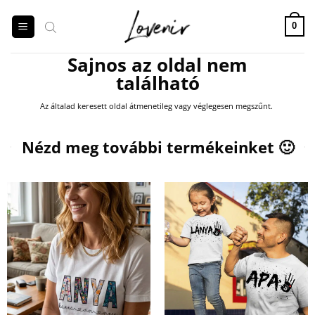
Skip
to
0
content
Sajnos az oldal nem
található
Az általad keresett oldal átmenetileg vagy véglegesen megszűnt.
Products
search
Nézd meg további termékeinket 🙂