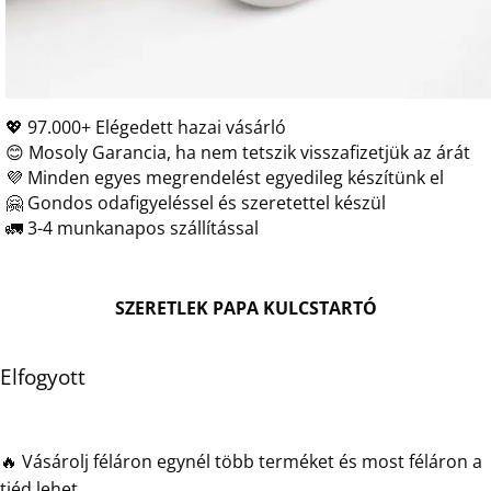
💖 97.000+ Elégedett hazai vásárló
😊 Mosoly Garancia, ha nem tetszik visszafizetjük az árát
💜 Minden egyes megrendelést egyedileg készítünk el
🤗 Gondos odafigyeléssel és szeretettel készül
🚛 3-4 munkanapos szállítással
SZERETLEK PAPA KULCSTARTÓ
Elfogyott
🔥 Vásárolj féláron egynél több terméket és most féláron a
tiéd lehet