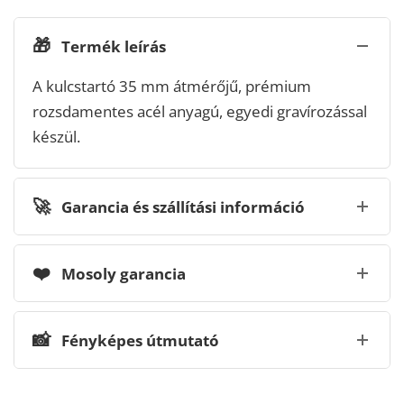
🎁
Termék leírás
A kulcstartó 35 mm átmérőjű, prémium
rozsdamentes acél anyagú, egyedi gravírozással
készül.
🚀
Garancia és szállítási információ
❤️
Mosoly garancia
📸
Fényképes útmutató