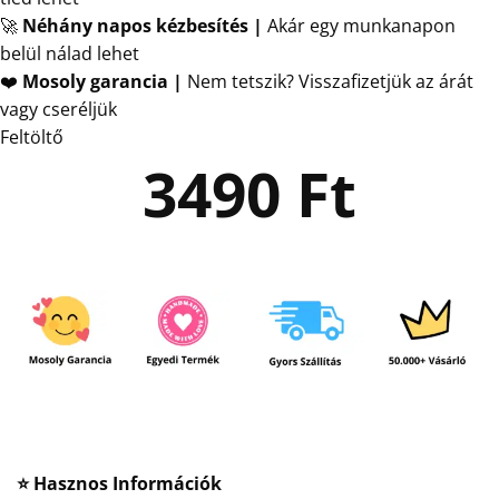
🚀
Néhány napos kézbesítés
|
Akár egy munkanapon
belül nálad lehet
❤️
Mosoly garancia |
Nem tetszik? Visszafizetjük az árát
vagy cseréljük
Feltöltő
3490
Ft
⭐ Hasznos Információk