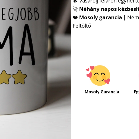
🔥 Vásárolj féláron egynél 
🚀
Néhány napos kézbesí
❤️
Mosoly garancia |
Nem t
Feltöltő