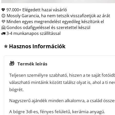
💖 97.000+ Elégedett hazai vásárló
😊 Mosoly Garancia, ha nem tetszik visszafizetjük az árát
💜 Minden egyes megrendelést egyedileg készítünk el
🤗 Gondos odafigyeléssel és szeretettel készül
🚛 3-4 munkanapos szállítással
⭐ Hasznos Információk
🎁
Termék leírás
Teljesen személyre szabható, hiszen a te saját fotóidbó
válaszható mintáink között találsz olyat is, ahol a ti ne
bögrét.
Nagyszerű ajándék minden alkalomra, a család összes
A bögre 3dl-es, fényes felületű, kerámia anyagú.