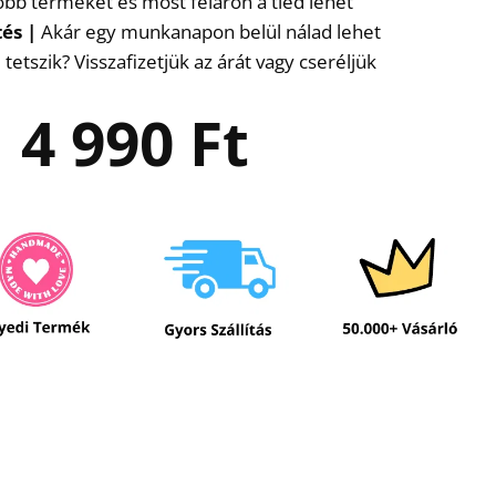
több terméket és most féláron a tiéd lehet
tés
|
Akár egy munkanapon belül nálad lehet
etszik? Visszafizetjük az árát vagy cseréljük
4 990
Ft