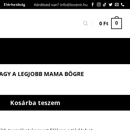
Kérdésed van? info@lovenir.hu
Elérhetőség
0
Ft
0
VAGY A LEGJOBB MAMA BÖGRE
Kosárba teszem