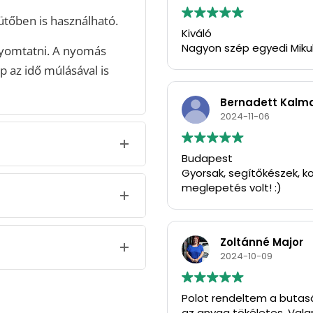
tőben is használható.
Kiváló
Nagyon szép egyedi Miku
yomtatni. A nyomás
p az idő múlásával is
Bernadett Kalm
2024-11-06
Budapest
Gyorsak, segítőkészek, ko
meglepetés volt! :)
Zoltánné Major
2024-10-09
Polot rendeltem a butasá
az anyag tökéletes. Vala