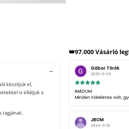
👑97.000 Vásárló le
Gábor Török
2025-11-03
l készítjük el,
IMÁDOM
vetekkel is ellátjuk a
Minden tökéletes volt, g
 tagjának.
JBOM
2024-11-10