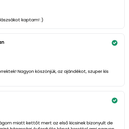
lászsákot kaptam! :)
an
rrektek! Nagyon köszönjük, az ajándékot, szuper kis
gom miatt kettőt mert az első kicsinek bizonyult de
mint házassági évfordulós képet kerettel ami nagyon