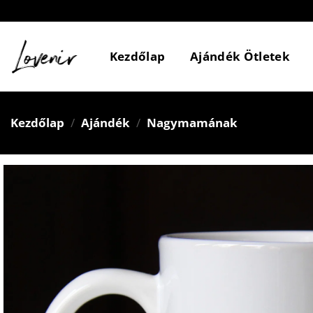
Skip
to
content
Kezdőlap
Ajándék Ötletek
Kezdőlap
/
Ajándék
/
Nagymamának