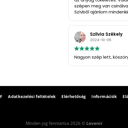
szépen meg van csinálva
Szívből ajánlom mindenkin
Köszönöm szépen.
Szilvia Székely
2024-10-05
Nagyon szép lett, köszön
F
Adatkezelési feltételek
Elérhetőség
Információk
El
Minden jog fenntartva 2026 ©
Lovenir