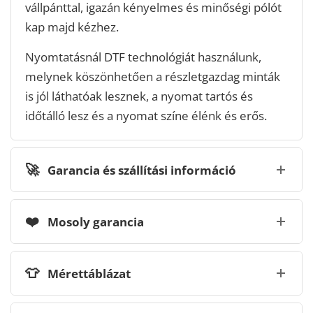
vállpánttal, igazán kényelmes és minőségi pólót
kap majd kézhez.
Nyomtatásnál DTF technológiát használunk,
melynek köszönhetően a részletgazdag minták
is jól láthatóak lesznek, a nyomat tartós és
időtálló lesz és a nyomat színe élénk és erős.
🚀
Garancia és szállítási információ
❤️
Mosoly garancia
👕
Mérettáblázat