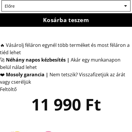
Kosárba teszem
🔥 Vásárolj féláron egynél több terméket és most féláron a
tiéd lehet
🚀
Néhány napos kézbesítés
|
Akár egy munkanapon
belül nálad lehet
❤️
Mosoly garancia |
Nem tetszik? Visszafizetjük az árát
vagy cseréljük
Feltöltő
11 990
Ft