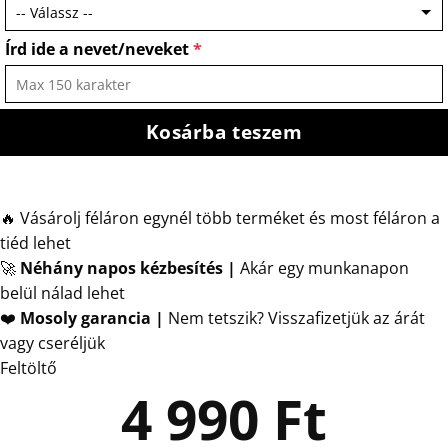
Írd ide a nevet/neveket
*
Kosárba teszem
🔥 Vásárolj féláron egynél több terméket és most féláron a
tiéd lehet
🚀
Néhány napos kézbesítés
|
Akár egy munkanapon
belül nálad lehet
❤️
Mosoly garancia |
Nem tetszik? Visszafizetjük az árát
vagy cseréljük
Feltöltő
4 990
Ft