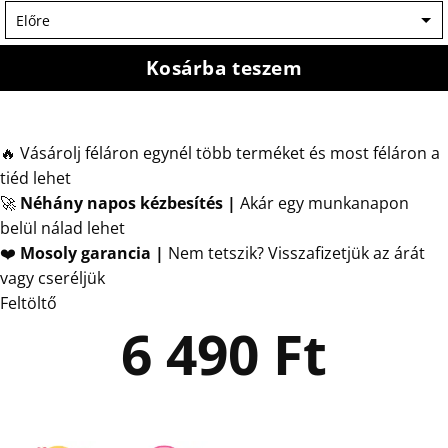
Kosárba teszem
🔥 Vásárolj féláron egynél több terméket és most féláron a
tiéd lehet
🚀
Néhány napos kézbesítés
|
Akár egy munkanapon
belül nálad lehet
❤️
Mosoly garancia |
Nem tetszik? Visszafizetjük az árát
vagy cseréljük
Feltöltő
6 490
Ft