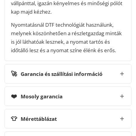
vállpánttal, igazán kényelmes és minőségi pólót
kap majd kézhez.
Nyomtatásnál DTF technológiát használunk,
melynek köszönhetően a részletgazdag minták
is jól láthatóak lesznek, a nyomat tartós és
időtálló lesz és a nyomat színe élénk és erős.
🚀
Garancia és szállítási információ
❤️
Mosoly garancia
👕
Mérettáblázat