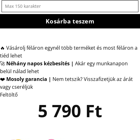
Kosárba teszem
🔥 Vásárolj féláron egynél több terméket és most féláron a
tiéd lehet
🚀
Néhány napos kézbesítés
|
Akár egy munkanapon
belül nálad lehet
❤️
Mosoly garancia |
Nem tetszik? Visszafizetjük az árát
vagy cseréljük
Feltöltő
5 790
Ft