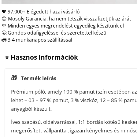
💖 97.000+ Elégedett hazai vásárló
😊 Mosoly Garancia, ha nem tetszik visszafizetjük az árát
💜 Minden egyes megrendelést egyedileg készítünk el
🤗 Gondos odafigyeléssel és szeretettel készül
🚛 3-4 munkanapos szállítással
⭐ Hasznos Információk
🎁
Termék leírás
Prémium póló, amely 100 % pamut (szín esetében az 
lehet – 03 – 97 % pamut, 3 % viszkóz, 12 – 85 % pamu
anyagból készült.
Íves szabású, oldalvarrással, 1:1 bordás kötésű keske
megerősített vállpánttal, igazán kényelmes és minős