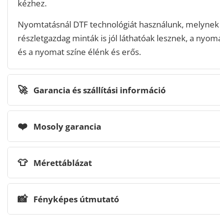
kézhez.
Nyomtatásnál DTF technológiát használunk, melynek
részletgazdag minták is jól láthatóak lesznek, a nyomat
és a nyomat színe élénk és erős.
🚀
Garancia és szállítási információ
❤️
Mosoly garancia
👕
Mérettáblázat
📸
Fényképes útmutató