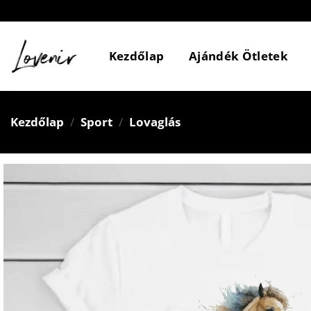
Skip
to
content
Kezdőlap
Ajándék Ötletek
Kezdőlap
/
Sport
/
Lovaglás