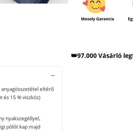
👑97.000 Vásárló le
anyagösszetétel eltérő
t és 15 % viszkóz)
ny nyakszegéllyel,
égi pólót kap majd