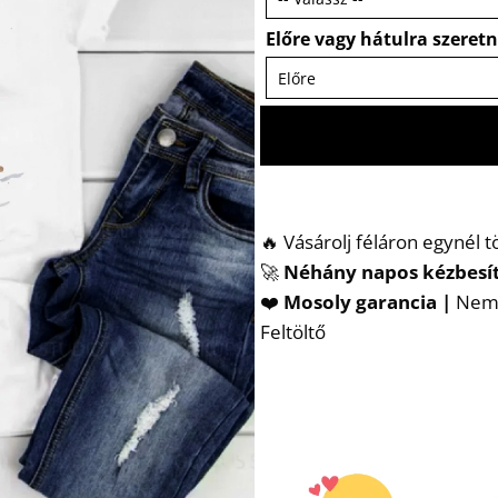
Előre vagy hátulra szeret
🔥 Vásárolj féláron egynél 
🚀
Néhány napos kézbesí
❤️
Mosoly garancia |
Nem t
Feltöltő