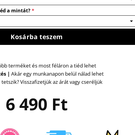
néd a mintát?
*
Kosárba teszem
több terméket és most féláron a tiéd lehet
tés
|
Akár egy munkanapon belül nálad lehet
etszik? Visszafizetjük az árát vagy cseréljük
6 490
Ft