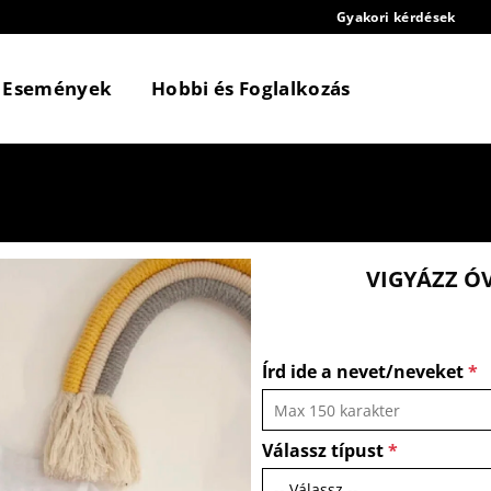
Gyakori kérdések
Események
Hobbi és Foglalkozás
VIGYÁZZ Ó
Írd ide a nevet/neveket
*
Válassz típust
*