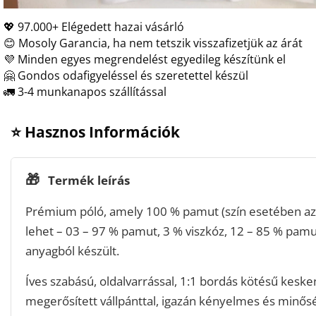
💖 97.000+ Elégedett hazai vásárló
😊 Mosoly Garancia, ha nem tetszik visszafizetjük az árát
💜 Minden egyes megrendelést egyedileg készítünk el
🤗 Gondos odafigyeléssel és szeretettel készül
🚛 3-4 munkanapos szállítással
⭐ Hasznos Információk
🎁
Termék leírás
Prémium póló, amely 100 % pamut (szín esetében az 
lehet – 03 – 97 % pamut, 3 % viszkóz, 12 – 85 % pamu
anyagból készült.
Íves szabású, oldalvarrással, 1:1 bordás kötésű keske
megerősített vállpánttal, igazán kényelmes és minős