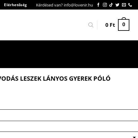
Kérdésed van? info@lovenir.hu
Elérhetőség
0
Ft
0
VODÁS LESZEK LÁNYOS GYEREK PÓLÓ