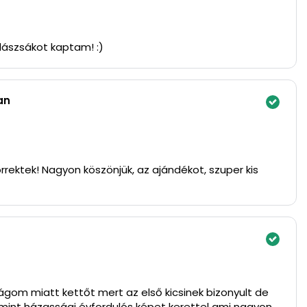
lászsákot kaptam! :)
an
rrektek! Nagyon köszönjük, az ajándékot, szuper kis
gom miatt kettőt mert az első kicsinek bizonyult de
mint házassági évfordulós képet kerettel ami nagyon