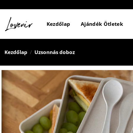
Skip
to
content
Kezdőlap
Ajándék Ötletek
Kezdőlap
/
Uzsonnás doboz