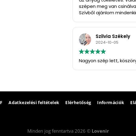
szépen meg van csinálva
Szívből ajánlom mindenkin
Köszönöm szépen.
Szilvia Székely
2024-10-05
Nagyon szép lett, köszön
F
Adatkezelési feltételek
Elérhetőség
Információk
El
Minden jog fenntartva 2026 ©
Lovenir