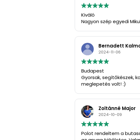
Kiváló
Nagyon szép egyedi Miku
Bernadett Kalm
2024-11-06
Budapest
Gyorsak, segítőkészek, ko
meglepetés volt! :)
Zoltánné Major
2024-10-09
Polot rendeltem a butasá
az anyag tökéletes. Vala