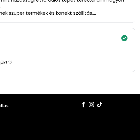
.
ek szuper termékek és korrekt szállítás.
jük! ♡
állás