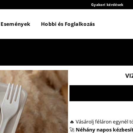
Gyakori kérdések
Események
Hobbi és Foglalkozás
VI
🔥 Vásárolj féláron egynél 
🚀
Néhány napos kézbesí