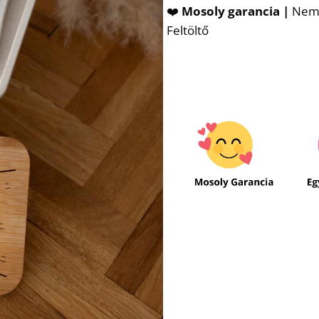
❤️
Mosoly garancia |
Nem t
Feltöltő