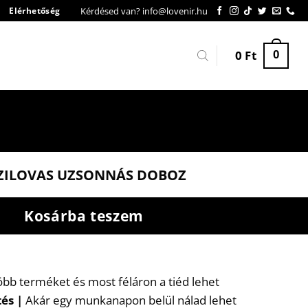
Kérdésed van? info@lovenir.hu
Elérhetőség
0
Ft
0
ZILOVAS UZSONNÁS DOBOZ
Kosárba teszem
több terméket és most féláron a tiéd lehet
tés
|
Akár egy munkanapon belül nálad lehet